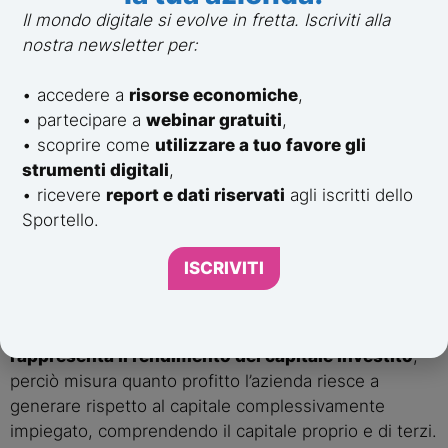
durante l’anno. Fornisce una valutazione più stabile
Il mondo digitale si evolve in fretta. Iscriviti alla
della performance finanziaria e consente di analizzare
nostra newsletter per:
il ritorno medio sugli investimenti dei soci in contesti
dinamici o in fase di crescita. La formula per calcolarlo
• accedere a
risorse economiche
,
è:
• partecipare a
webinar gratuiti
,
• scoprire come
utilizzare a tuo favore gli
strumenti digitali
,
• ricevere
report e dati riservati
agli iscritti dello
Sportello.
ROIC – Return on Invested
ISCRIVITI
Capital
Infine il
ROIC
(Return on Invested Capital)
rappresenta il rendimento del capitale investito
,
perciò misura quanto profitto l’azienda riesce a
generare rispetto al capitale complessivamente
impiegato, comprendendo il capitale proprio e di terzi.