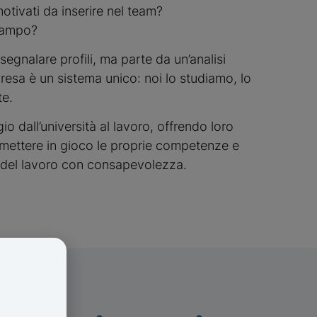
motivati da inserire nel team?
 campo?
segnalare profili, ma parte da un’analisi
resa è un sistema unico: noi lo studiamo, lo
te.
io dall’università al lavoro, offrendo loro
 mettere in gioco le proprie competenze e
o del lavoro con consapevolezza.