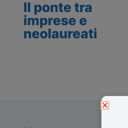
Il ponte tra
imprese e
neolaureati