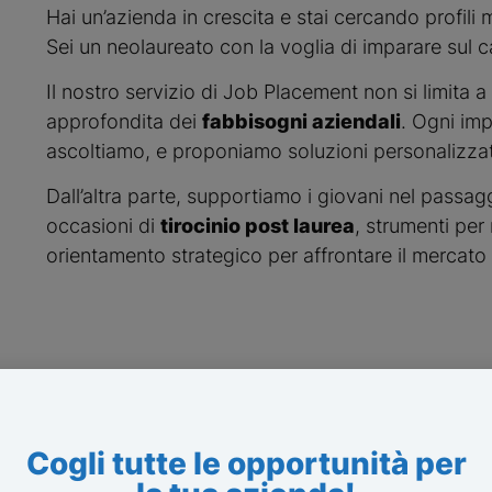
Hai un’azienda in crescita e stai cercando profili 
Sei un neolaureato con la voglia di imparare sul
Il nostro servizio di Job Placement non si limita a 
approfondita dei
fabbisogni aziendali
. Ogni imp
ascoltiamo, e proponiamo soluzioni personalizza
Dall’altra parte, supportiamo i giovani nel passagg
occasioni di
tirocinio post laurea
, strumenti per
orientamento strategico per affrontare il mercat
Cogli tutte le opportunità per