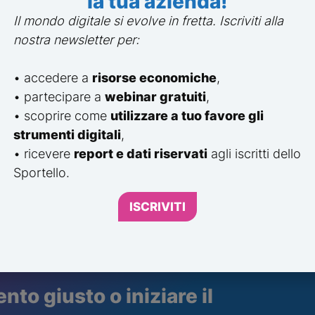
la tua azienda!
dato, per aziende e 
Il mondo digitale si evolve in fretta. Iscriviti alla
aziendale e al costante dialogo con imprese, università 
nostra newsletter per:
• accedere a
risorse economiche
,
bba essere lasciato al caso. Per questo, seguiamo le i
• partecipare a
webinar gratuiti
,
lezione del profilo più adatto.
• scoprire come
utilizzare a tuo favore gli
reati in un percorso orientato a inserirsi in contesti s
strumenti digitali
,
• ricevere
report e dati riservati
agli iscritti dello
Sportello.
ISCRIVITI
ento giusto o iniziare il