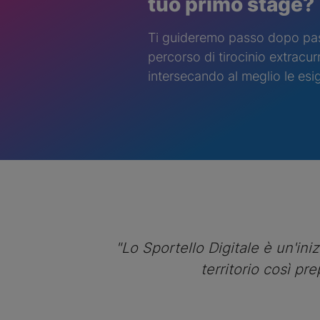
tuo primo stage?
Ti guideremo passo dopo passo
percorso di tirocinio extracur
intersecando al meglio le esig
"Lo Sportello Digitale è un'ini
territorio così p