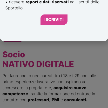
• ricevere
report e dati riservati
agli iscritti dello
mercato digitale, partecipare a webinar e
aumentare
Sportello.
la propria visibilità
.
ISCRIVITI
Socio
NATIVO DIGITALE
Per laureandi o neolaureati tra i 18 e i 29 anni alle
prime esperienze lavorative che aspirano ad
accrescere la propria rete,
acquisire nuove
competenze
tramite la formazione ed entrare in
contatto con
professori
,
PMI
e
consulenti.