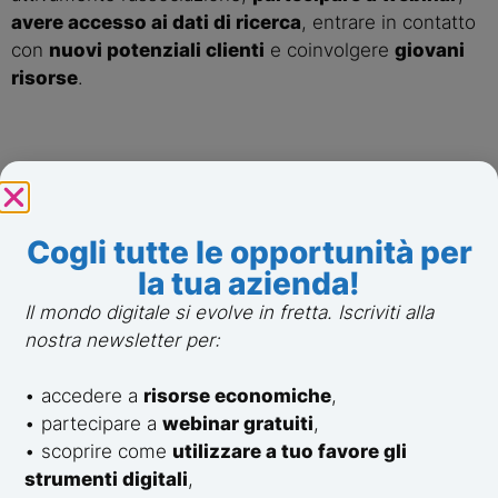
avere accesso ai dati di ricerca
, entrare in contatto
con
nuovi potenziali clienti
e coinvolgere
giovani
risorse
.
Cogli tutte le opportunità per
la tua azienda!
Socio
Il mondo digitale si evolve in fretta. Iscriviti alla
nostra newsletter per:
PATROCINATORE
• accedere a
risorse economiche
,
Per professionisti, professori e imprenditori con
• partecipare a
webinar gratuiti
,
esperienza decennale che desiderano trasmettere le
• scoprire come
utilizzare a tuo favore gli
proprie conoscenze ai nativi digitali e nel frattempo
strumenti digitali
,
mantenersi sempre aggiornati sui nuovi trend del