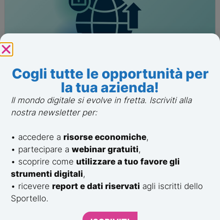
Cogli tutte le opportunità per
la tua azienda!
30 Gennaio 2026
Tudor Vlad Lazariu
Il mondo digitale si evolve in fretta. Iscriviti alla
Finanziamenti e incentivi per
nostra newsletter per:
l’export: guida per PMI e
strumenti
• accedere a
risorse economiche
,
Leggi Tutto
• partecipare a
webinar gratuiti
,
Industria 4.0
,
Bandi e finanziamenti per PMI e start-up
• scoprire come
utilizzare a tuo favore gli
strumenti digitali
,
• ricevere
report e dati riservati
agli iscritti dello
Sportello.