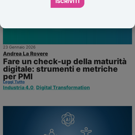
ISCRIVITI
23 Gennaio 2026
Andrea La Rovere
Fare un check-up della maturità
digitale: strumenti e metriche
per PMI
Leggi Tutto
Industria 4.0
,
Digital Transformation