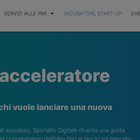
SERVIZI ALLE PMI
INCUBATORE START-UP
EV
 acceleratore
chi vuole lanciare una nuova
del successo, Sportello Digitale diventa una guida
 concepimento dell’idea fino al lancio sul mercato.