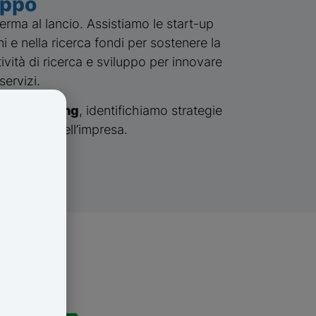
uppo
ferma al lancio. Assistiamo le start-up
i e nella ricerca fondi per sostenere la
vità di ricerca e sviluppo per innovare
ervizi.
owth hacking
, identifichiamo strategie
spansione dell’impresa.