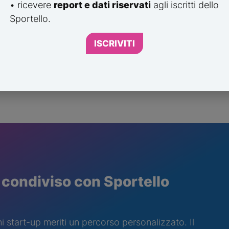
• ricevere
report e dati riservati
agli iscritti dello
Sportello.
ISCRIVITI
 condiviso con Sportello
start-up meriti un percorso personalizzato. Il