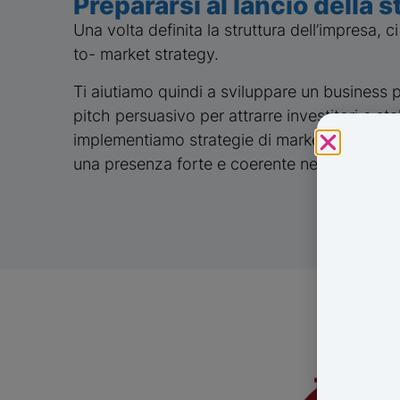
Prepararsi al lancio della 
Una volta definita la struttura dell’impresa, 
to- market strategy.
Ti aiutiamo quindi a sviluppare un business 
pitch persuasivo per attrarre investitori e st
implementiamo strategie di marketing digital
una presenza forte e coerente nel mercato.