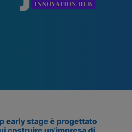
i
p early stage è progettato
ui costruire un’impresa di