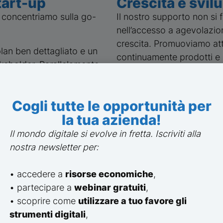
start-up
Crescita e svil
ci concentriamo sulla go-
Il nostro supporto non si 
nell’accesso a agevolazion
crescita. Promuoviamo atti
plan ben dettagliato e un
continuamente prodotti e s
akeholder. Parallelamente,
e e branding per costruire
Attraverso tecniche di
gr
efficaci per accelerare l’e
Cogli tutte le opportunità per
la tua azienda!
Il mondo digitale si evolve in fretta. Iscriviti alla
nostra newsletter per:
• accedere a
risorse economiche
,
• partecipare a
webinar gratuiti
,
Scopri le nostre Startup
• scoprire come
utilizzare a tuo favore gli
strumenti digitali
,