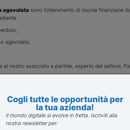
a agevolata
 sono l’ottenimento di risorse finanziarie da
ediante
perduto,
so agevolato,
.
ta al nostro associato e partner, esperto del settore, P
Cogli tutte le opportunità per
la tua azienda!
Il mondo digitale si evolve in fretta. Iscriviti alla
nostra newsletter per: