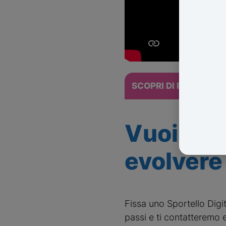
SCOPRI DI PIÙ SULL
Vuoi app
evolvere
Fissa uno Sportello Digit
passi e ti contatteremo 