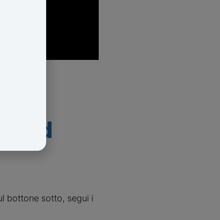
to ed
l bottone sotto, segui i