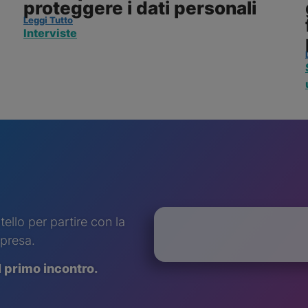
proteggere i dati personali
Leggi Tutto
Interviste
ello per partire con la
mpresa.
il primo
incontro.