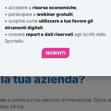
• accedere a
risorse economiche
,
• partecipare a
webinar gratuiti
,
• scoprire come
utilizzare a tuo favore gli
strumenti digitali
,
• ricevere
report e dati riservati
agli iscritti dello
Sportello.
A FINANZA AGEVOLATA
ISCRIVITI
rofondire l’argomen
 la tua azienda?
ale e comincia il tuo percorso di innovazione. Clicca su
entro 24 ore.