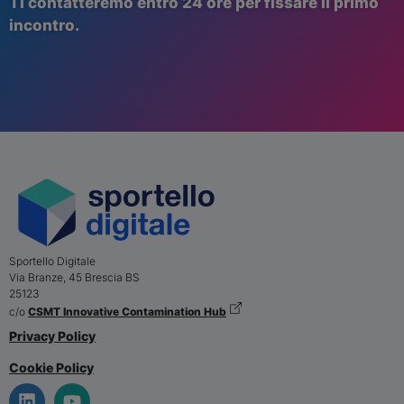
Ti contatt
eremo
entro 24 ore per fissare il primo
incontro.
Sportello Digitale
Via Branze, 45
Brescia
BS
25123
c/o
CSMT Innovative Contamination Hub
Privacy Policy
Cookie Policy