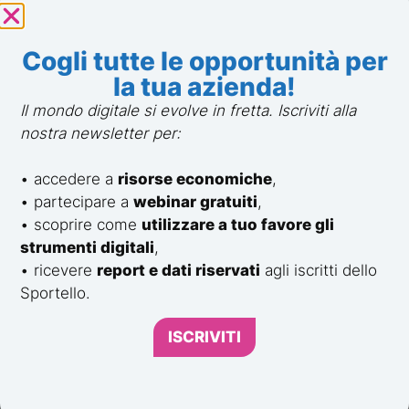
Assemblee e riunioni
Cogli tutte le opportunità per
la tua azienda!
Il mondo digitale si evolve in fretta. Iscriviti alla
Scopri gli eventi
nostra newsletter per:
• accedere a
risorse economiche
,
• partecipare a
webinar gratuiti
,
• scoprire come
utilizzare a tuo favore gli
strumenti digitali
,
• ricevere
report e dati riservati
agli iscritti dello
Sportello.
Sportello Digitale
Via Branze, 45
Brescia
BS
ISCRIVITI
25123
c/o
CSMT Innovative Contamination Hub
Privacy Policy