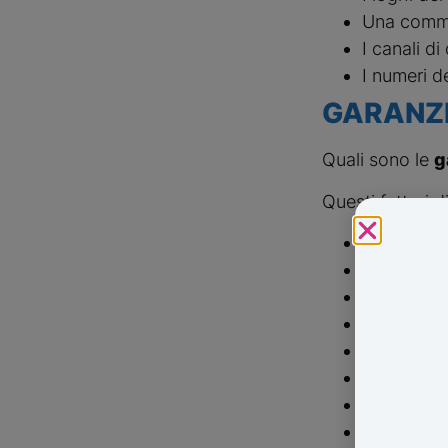
Una commun
I canali di
I numeri d
GARANZ
Quali sono le
g
Questi fattori d
Una brand 
Il posizio
Collaboraz
Brevetti
Record, A
Sostenibil
Articoli c
Certificazi