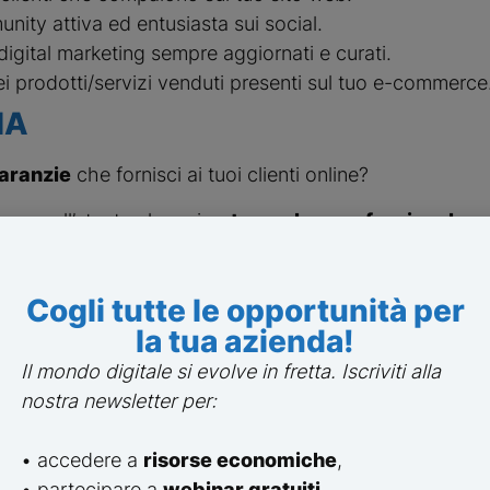
ity attiva ed entusiasta sui social.
 digital marketing sempre aggiornati e curati.
ei prodotti/servizi venduti presenti sul tuo e-commerce
IA
aranzie
che fornisci ai tuoi clienti online?
icono all’utente che sei
autorevole e professionale
:
identity curata e ben definita.
namento sul mercato del tuo brand.
Cogli tutte le opportunità per
ioni con partner autorevoli o Università
la tua azienda!
Il mondo digitale si evolve in fretta. Iscriviti alla
wards, Premi
nostra newsletter per:
ità aziendale (ESG)
he parlano della tua azienda su testate prestigiose
• accedere a
risorse economiche
,
oni ISO.
• partecipare a
webinar gratuiti
,