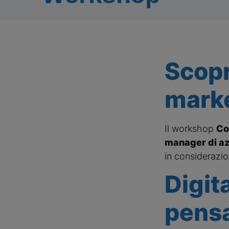
Scopr
mark
Il workshop
Co
manager di a
in considerazi
Digit
pensa