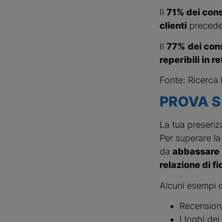
Il
71% dei con
clienti
precede
Il
77%
dei con
reperibili in re
Fonte: Ricerca 
PROVA S
La tua presenza
Per superare la
da
abbassare il
relazione di fi
Alcuni esempi d
Recensioni 
I loghi de