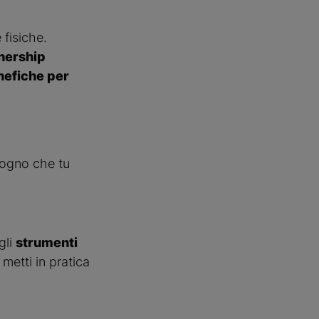
 fisiche.
nership
enefiche per
sogno che tu
gli
strumenti
metti in pratica