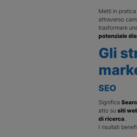
Metti in pratic
attraverso ca
trasformare una
potenziale dis
Gli s
mark
SEO
Significa
Searc
atto su
siti we
di ricerca
.
I risultati bene