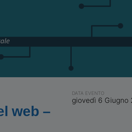
DATA EVENTO
giovedì 6 Giugno
el web –