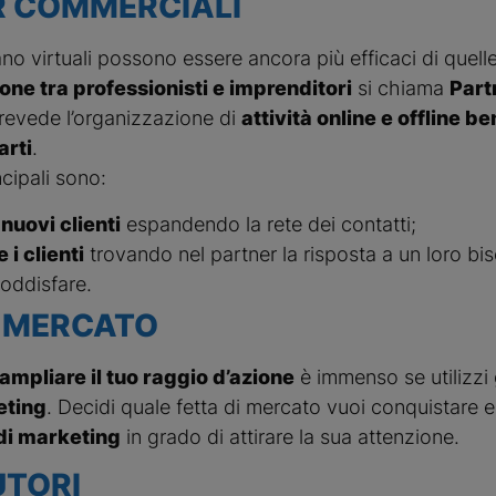
R COMMERCIALI
ano virtuali possono essere ancora più efficaci di quelle
one tra professionisti e imprenditori
si chiama
Part
revede l’organizzazione di
attività online e offline b
arti
.
ncipali sono:
nuovi clienti
espandendo la rete dei contatti;
 i clienti
trovando nel partner la risposta a un loro bi
oddisfare.
I MERCATO
ampliare il tuo raggio d’azione
è immenso se utilizzi 
eting
. Decidi quale fetta di mercato vuoi conquistare e 
di marketing
in grado di attirare la sua attenzione.
UTORI