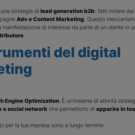
a una strategia di
lead generation b2b
: fatti notare dai
mpagne
Adv e Content Marketing
. Questo meccanismo
 manifestazione di interesse da parte di un utente in 
tributore
.
trumenti del digital
eting
h Engine Optimization
.
È un’insieme di attività strat
b e social network
che permettono di
apparire in test
fici per la tua impresa sono a lungo termine.