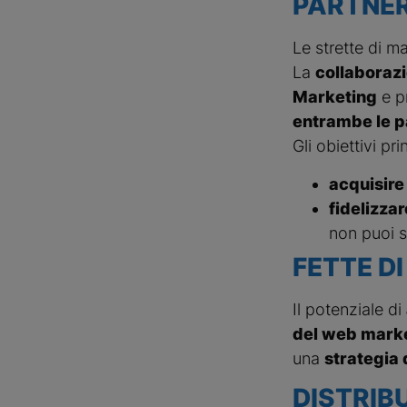
PARTNE
Le strette di m
La
collaborazi
Marketing
e p
entrambe le p
Gli obiettivi pri
acquisire 
fidelizzare
non puoi s
FETTE D
Il potenziale di
del web mark
una
strategia 
DISTRIB