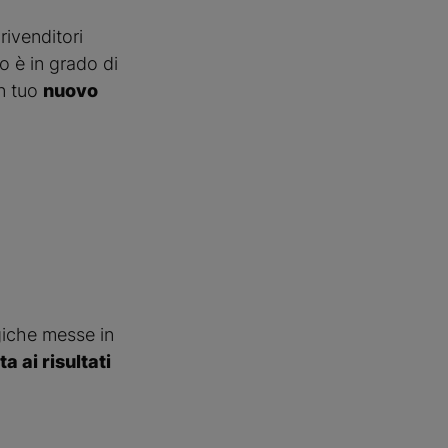
 rivenditori
 è in grado di
un tuo
nuovo
egiche messe in
a ai risultati