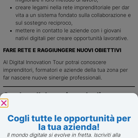
creare legami nella rete imprenditoriale per dar
vita a un sistema fondato sulla collaborazione e
sul sostegno reciproco,
mettere in contatto le aziende con i giovani
nativi digitali per creare opportunità lavorative.
FARE RETE E RAGGIUNGERE NUOVI OBIETTIVI
Al Digital Innovation Tour potrai conoscere
imprenditori, formatori e aziende della tua zona per
far nascere nuove sinergie professionali.
Con la collaborazione degli
Associati:
Cogli tutte le opportunità per
la tua azienda!
Il mondo digitale si evolve in fretta. Iscriviti alla