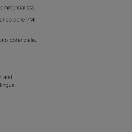
Commercialista.
ianco delle PMI
prio potenziale.
rt and
lingue.