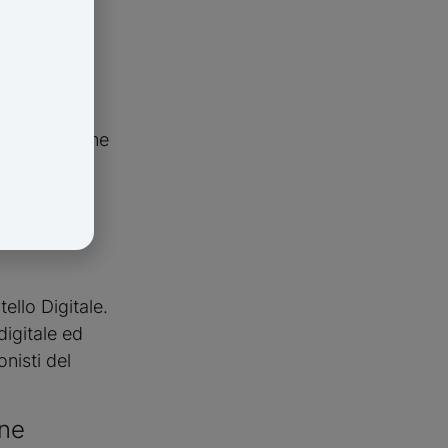
ziativa e come
ia,
torio
ello Digitale.
igitale ed
nisti del
ane