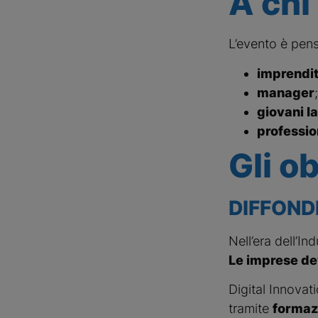
A chi
L’evento è pens
imprendit
manager
;
giovani l
professio
Gli ob
DIFFOND
Nell’era dell’In
Le imprese dev
Digital Innovati
tramite
formaz