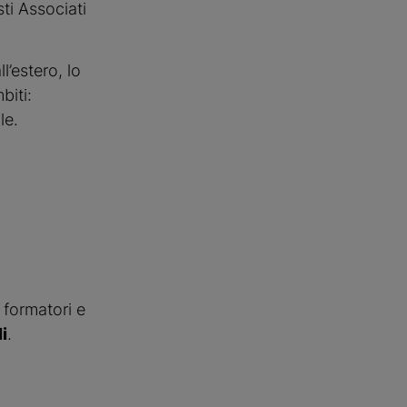
ti Associati
l’estero, lo
biti:
le.
, formatori e
i
.