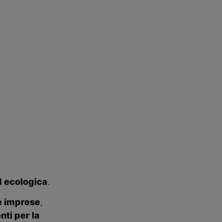
d ecologica
.
e imprese
,
nti per la