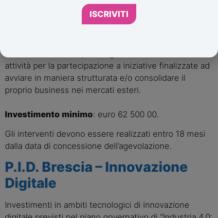
Sostegno a supporto
ISCRIVITI
dell’Export
Programmi integrati di sviluppo internazionale, tesi
alla creazione di un portafoglio articolato di servizi e
attività per la partecipazione a iniziative finalizzate ad
avviare in maniera strutturata e/o consolidare il
proprio business nei mercati esteri.
Investimento minimo
: euro 62 500 00.
Gli interventi devono essere realizzati entro 18 mesi
dalla data di concessione dell’agevolazione.
P.I.D. Brescia – Innovazione
Digitale
Investimenti in ambiti tecnologici di innovazione
digitale previsti nel piano governativo di “Industria 4.0: