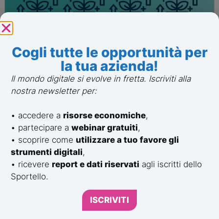
9 Gennaio 2026
Sandro Pavan
La finanza agevolata per le
Cogli tutte le opportunità per
imprese: una guida essenziale e
la tua azienda!
semplice
Leggi Tutto
Il mondo digitale si evolve in fretta. Iscriviti alla
Bandi e finanziamenti per PMI e start-up
nostra newsletter per:
• accedere a
risorse economiche
,
• partecipare a
webinar gratuiti
,
• scoprire come
utilizzare a tuo favore gli
strumenti digitali
,
• ricevere
report e dati riservati
agli iscritti dello
Sportello.
ISCRIVITI