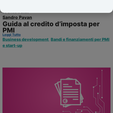
30 Ottobre 2025
Sandro Pavan
Guida al credito d’imposta per
PMI
Leggi Tutto
Business development
,
Bandi e finanziamenti per PMI
e start-up