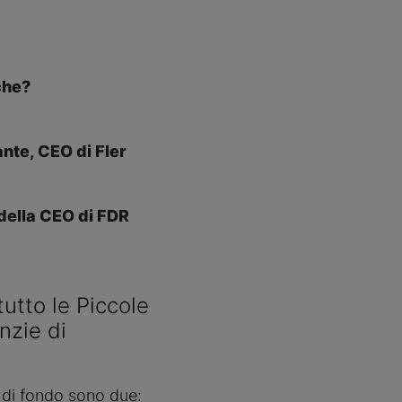
che?
ante, CEO di Fler
 della CEO di FDR
utto le Piccole
nzie di
i di fondo sono due: