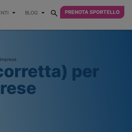
PRENOTA SPORTELLO
ENTI
BLOG
 Imprese
orretta) per
prese