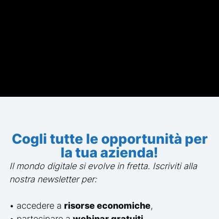
Cogli tutte le opportunità per
la tua azienda!
Il mondo digitale si evolve in fretta. Iscriviti alla
nostra newsletter per:
ervista con i temi principali.
• accedere a
risorse economiche
,
nel 2018, ma la vostra collaborazione r
• partecipare a
webinar gratuiti
,