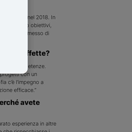
i Graffette nel 2018. In
re non solo obiettivi,
he ci ha permesso di
e di Graffette?
 nostre competenze.
 progetti con un
fia c’è l’impegno a
zione efficace.”
perché avete
ato esperienza in altre
e che rispecchiasse i