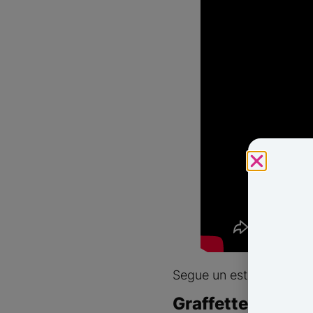
Segue un estratto dell’int
Graffette è nata 