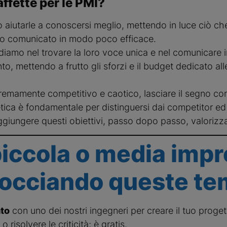
ffette per le PMI?
o aiutarle a conoscersi meglio, mettendo in luce ciò 
 o comunicato in modo poco efficace.
iamo nel trovare la loro voce unica e nel comunicare i
nto, mettendo a frutto gli sforzi e il budget dedicato all
tremamente competitivo e caotico, lasciare il segno c
etica è fondamentale per distinguersi dai competitor e
ggiungere questi obiettivi, passo dopo passo, valorizz
piccola o media impr
rocciando queste te
to
con uno dei nostri ingegneri per creare il tuo proge
 risolvere le criticità; è gratis.