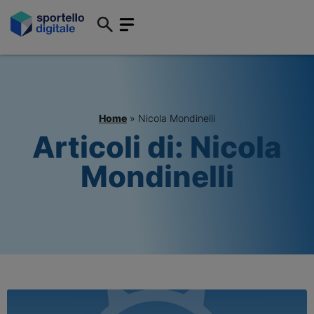
Home
»
Nicola Mondinelli
Articoli di:
Nicola
Mondinelli