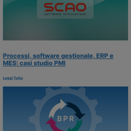
Processi, software gestionale, ERP e
MES: casi studio PMI
Leggi Tutto