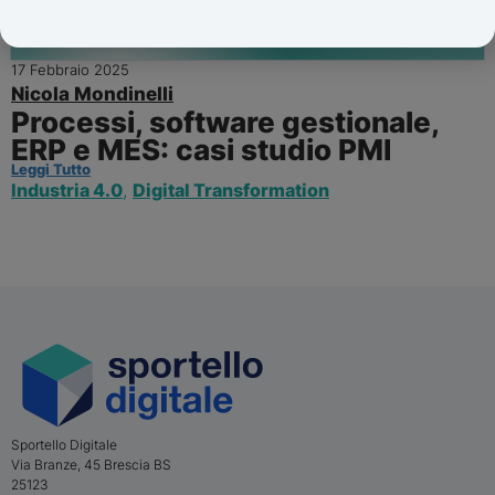
17 Febbraio 2025
Nicola Mondinelli
Processi, software gestionale,
ERP e MES: casi studio PMI
Leggi Tutto
Industria 4.0
,
Digital Transformation
Sportello Digitale
Via Branze, 45
Brescia
BS
25123