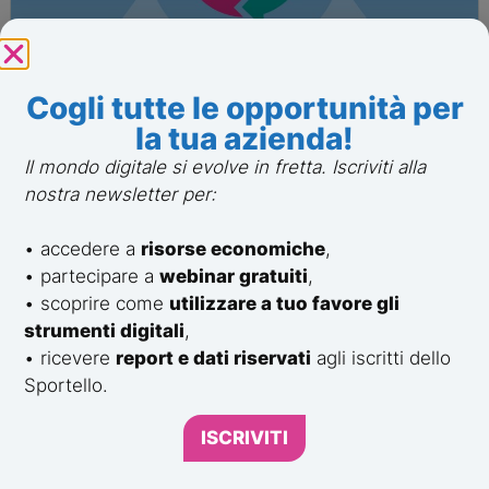
15 Dicembre 2025
Cogli tutte le opportunità per
Nicola Mondinelli
la tua azienda!
Cos’è il Business Process
Reengineering e come migliora le
Il mondo digitale si evolve in fretta. Iscriviti alla
PMI
nostra newsletter per:
Leggi Tutto
Business development
• accedere a
risorse economiche
,
• partecipare a
webinar gratuiti
,
• scoprire come
utilizzare a tuo favore gli
strumenti digitali
,
• ricevere
report e dati riservati
agli iscritti dello
Sportello.
ISCRIVITI