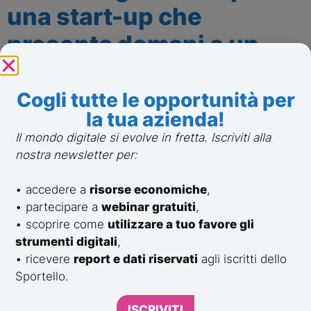
una start-up che
presenta domani a un
investitore.
Cogli tutte le opportunità per
“Nei primi 30 secondi conquista l’attenzione.
la tua azienda!
Rendi la tua idea cristallina.
Il mondo digitale si evolve in fretta. Iscriviti alla
nostra newsletter per:
Mostra passione: non leggere, trasmetti energia.”
Come cambierà la
• accedere a
risorse economiche
,
• partecipare a
webinar gratuiti
,
comunicazione di idee e
• scoprire come
utilizzare a tuo favore gli
progetti nei prossimi
strumenti digitali
,
• ricevere
report e dati riservati
agli iscritti dello
anni?
Sportello.
“Penso che qualcosa cambierà ma, ad essere onesto,
ISCRIVITI