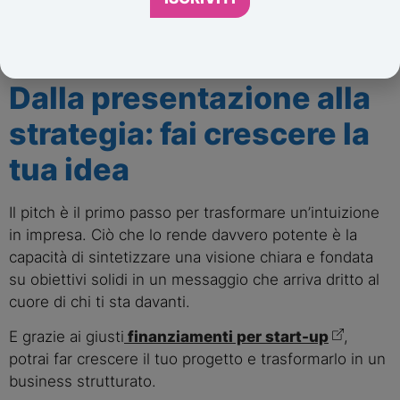
non so in che modo.
Sono curioso di scoprirlo anch’io!”
Dalla presentazione alla
strategia: fai crescere la
tua idea
Il pitch è il primo passo per trasformare un’intuizione
in impresa. Ciò che lo rende davvero potente è la
capacità di sintetizzare una visione chiara e fondata
su obiettivi solidi in un messaggio che arriva dritto al
cuore di chi ti sta davanti.
E grazie ai giusti
finanziamenti per start-up
,
potrai far crescere il tuo progetto e trasformarlo in un
business strutturato.