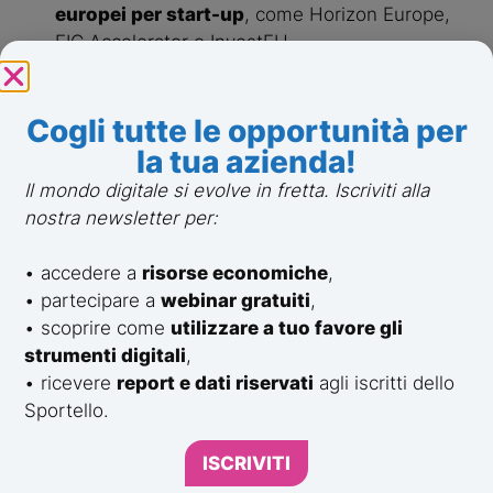
europei per start-up
, come Horizon Europe,
EIC Accelerator o InvestEU
Bandi Regione Emilia-Romagna
: offre
opportunità locali per chi ha sede sul territorio,
Cogli tutte le opportunità per
con focus su sostenibilità, green economy e
trasformazione digitale
la tua azienda!
Il mondo digitale si evolve in fretta. Iscriviti alla
Piattaforme specializzate in
nostra newsletter per:
start-up e innovazione
• accedere a
risorse economiche
,
Start Up Italia
: sito gestito da un team di
• partecipare a
webinar gratuiti
,
professionisti con aggiornamenti quotidiani su
• scoprire come
utilizzare a tuo favore gli
bandi a fondo perduto per start-up, opportunità,
strumenti digitali
,
eventi e storie di successo
• ricevere
report e dati riservati
agli iscritti dello
First – ART-ER
: un servizio informativo con
Sportello.
banca dati tecnica che raccoglie bandi per
Ricerca & Sviluppo e cooperazione pubblico-
ISCRIVITI
privata