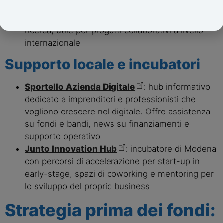
Eurostars
: programma europeo di
finanziamento per PMI ad alta intensità di
ricerca, utile per progetti collaborativi a livello
internazionale
Supporto locale e incubatori
Sportello Azienda Digitale
: hub informativo
dedicato a imprenditori e professionisti che
vogliono crescere nel digitale. Offre assistenza
su fondi e bandi, news su finanziamenti e
supporto operativo
Junto Innovation Hub
: incubatore di Modena
con percorsi di accelerazione per start-up in
early-stage, spazi di coworking e mentoring per
lo sviluppo del proprio business
Strategia prima dei fondi: