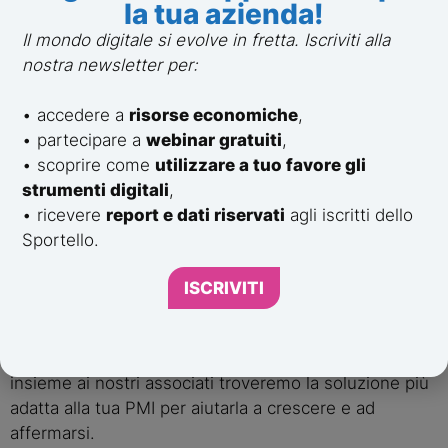
la tua azienda!
economico che comprende sei missioni specifiche:
Il mondo digitale si evolve in fretta. Iscriviti alla
Missione 1 – Digitalizzazione, innovazione,
nostra newsletter per:
competitività, cultura e turismo.
Missione 2 – Rivoluzione verde e transizione
• accedere a
risorse economiche
,
ecologica.
• partecipare a
webinar gratuiti
,
Missione 3 – Infrastrutture per una mobilità
• scoprire come
utilizzare a tuo favore gli
sostenibile.
strumenti digitali
,
Missione 4 – Istruzione e ricerca.
• ricevere
report e dati riservati
agli iscritti dello
Missione 5 – Inclusione e coesione.
Sportello.
Missione 6 – Salute.
ISCRIVITI
Sportello Digitale: prenota il tuo progetto
ingegneristico gratuito
Prenota oggi un appuntamento lo Sportello Digitale:
insieme ai nostri associati troveremo la soluzione più
adatta alla tua PMI per aiutarla a crescere e ad
affermarsi.