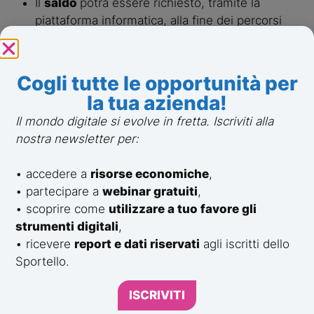
Il 
saldo 
potrà essere richiesto, tramite la 
piattaforma informatica, alla fine dei percorsi 
formativi, 
entro e non oltre 150 giorni
 dalla 
data di comunicazione di approvazione 
dell’istanza. In altre parole, per ottenere il 
Cogli tutte le opportunità per
rimborso, dal momento dell’approvazione 
la tua azienda!
dell’agevolazione, i lavoratori hanno 
5 mesi di 
Il mondo digitale si evolve in fretta. Iscriviti alla
tempo per concludere la formazione
.
nostra newsletter per:
Fare domanda per il
• accedere a
risorse economiche
,
Fondo Nuove
• partecipare a
webinar gratuiti
,
Competenze 2022
• scoprire come
utilizzare a tuo favore gli
strumenti digitali
,
• ricevere
report e dati riservati
agli iscritti dello
Come già accennato, Fondo Nuove Competenze ha 
Sportello.
uno sportello agevolativo.
Le date chiave per il Fondo Nuove Competenze sono 
ISCRIVITI
le seguenti: