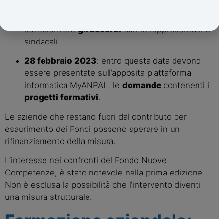
31 dicembre 2022
: è il termine ultimo per 
sottoscrivere 
gli accordi
 con le rappresentanze 
sindacali.
28 febbraio 2023
: entro questa data devono 
essere presentate sull’apposita piattaforma 
informatica MyANPAL, le 
domande 
contenenti i 
progetti formativi
.
Le aziende che restano fuori dal contributo per 
esaurimento dei Fondi possono sperare in un 
rifinanziamento della misura.
L’interesse nei confronti del Fondo Nuove 
Competenze, è stato notevole nella prima edizione. 
Non è esclusa la possibilità che l’intervento diventi 
una misura strutturale.