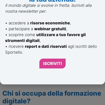
Si riduce il margine di errore.
Il mondo digitale si evolve in fretta. Iscriviti alla
nostra newsletter per:
Si aumenta la qualità.
• accedere a
risorse economiche
,
Si possono ottimizzare e rivalutare prodotti 
• partecipare a
webinar gratuiti
,
e servizi, con l’aiuto delle nuove 
• scoprire come
utilizzare a tuo favore gli
competenze acquisite.
strumenti digitali
,
• ricevere
report e dati riservati
agli iscritti dello
Sportello.
ISCRIVITI
Chi si occupa della formazione 
digitale?